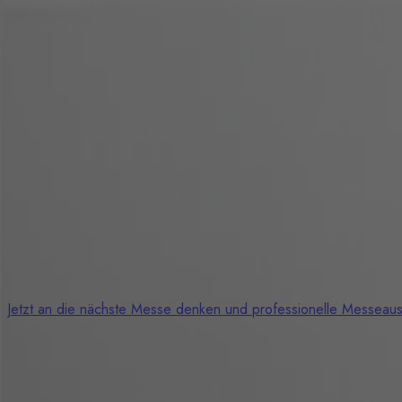
Jetzt an die nächste Messe denken und professionelle Messeauss
Entdecken Sie unsere nachhaltig produzierten Produkte!